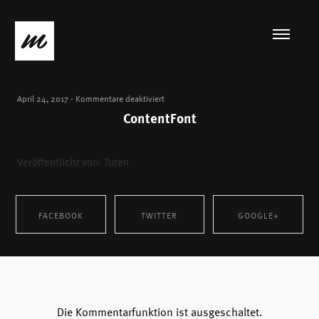
für
April 24, 2017
-
Kommentare deaktiviert
ContentFont
ContentFont
Veröffentlicht von: Tuten
FACEBOOK
TWITTER
GOOGLE+
SHARE ON
SHARE ON TWITTER
SHARE ON GOOGLE+
FACEBOOK
Die Kommentarfunktion ist ausgeschaltet.